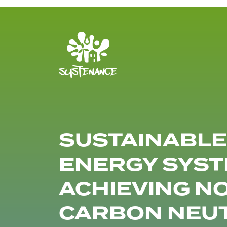
SUSTAINABLE
ENERGY SYST
ACHIEVING N
CARBON NEU