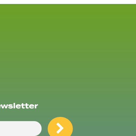
Oyunu
2025En
çok
para
veren
slot
oyunları
2025
ewsletter