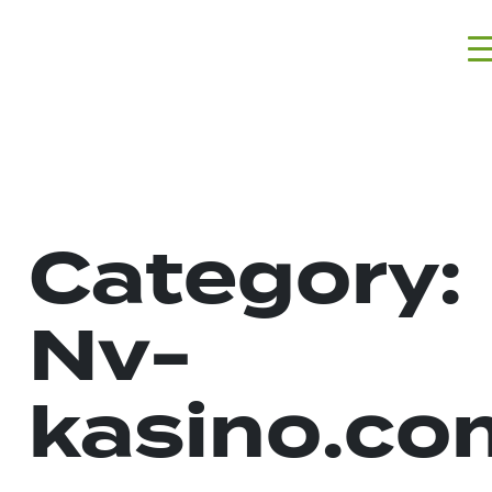
Skip
H2020
to
Sustenance
content
Project
Category:
Nv-
kasino.co