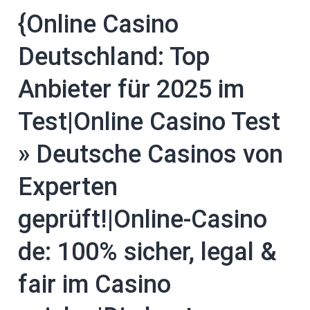
{Online Casino
Deutschland: Top
Anbieter für 2025 im
Test|Online Casino Test
» Deutsche Casinos von
Experten
geprüft!|Online-Casino
de: 100% sicher, legal &
fair im Casino