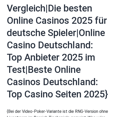
Vergleich|Die besten
Online Casinos 2025 für
deutsche Spieler|Online
Casino Deutschland:
Top Anbieter 2025 im
Test|Beste Online
Casinos Deutschland:
Top Casino Seiten 2025}
{Bei der Video-Poker-Variante ist die RNG-Version ohne