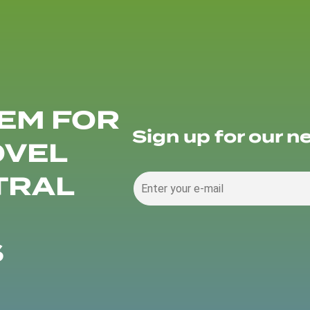
EM FOR
Sign up for our n
OVEL
TRAL
S