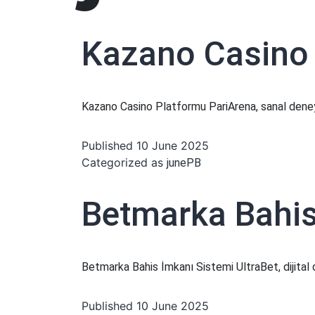
Kazano Casino
Kazano Casino Platformu PariArena, sanal deney
Published
10 June 2025
Categorized as
junePB
Betmarka Bahis
Betmarka Bahis İmkanı Sistemi UltraBet, dijital
Published
10 June 2025