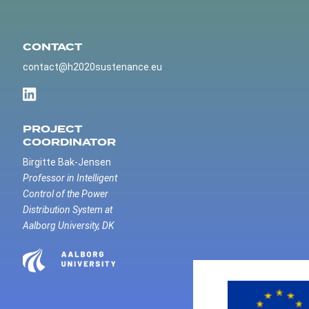
CONTACT
contact@h2020sustenance.eu
PROJECT
COORDINATOR
Birgitte Bak-Jensen
Professor in Intelligent
Control of the Power
Distribution System at
Aalborg University, DK