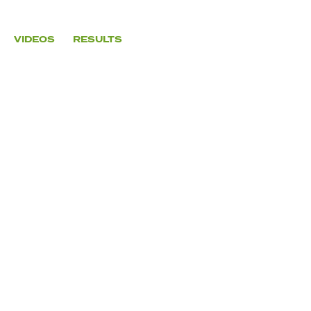
VIDEOS
RESULTS