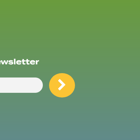
ewsletter