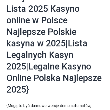
Polaków
Lista 2025|Kasyno
2025|Legalne
Kasyna
online w Polsce ️
Online
w
Najlepsze Polskie
Polsce
Lista
kasyna w 2025|Lista
2025|Kasyno
online
Legalnych Kasyn
w
Polsce
2025|Legalne Kasyno
Najlepsze
Online Polska Najlepsze
Polskie
kasyna
2025}
w
2025|Lista
Legalnych
{Mogą to być darmowe wersje demo automatów,
Kasyn