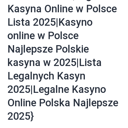
Kasyna Online w Polsce
dla
Polaków
Lista 2025|Kasyno
2025|Legalne
Kasyna
online w Polsce ️
Online
w
Najlepsze Polskie
Polsce
Lista
kasyna w 2025|Lista
2025|Kasyno
online
Legalnych Kasyn
w
Polsce
2025|Legalne Kasyno
Najlepsze
Online Polska Najlepsze
Polskie
kasyna
2025}
w
2025|Lista