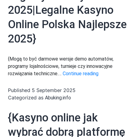
Polsce
2025|Legalne Kasyno
Najlepsze
Online Polska Najlepsze
Polskie
kasyna
2025}
w
2025|Lista
Legalnych
{Mogą to być darmowe wersje demo automatów,
Kasyn
programy lojalnościowe, turnieje czy innowacyjne
2025|Legalne
{Kasyno
rozwiązania techniczne.…
Continue reading
Kasyno
online
Online
jak
Polska
Published
5 September 2025
wybrać
Najlepsze
Categorized as
Abuking.info
dobrą
2025}
platformę
{Kasyno online jak
do
gry|Sprawdź
wybrać dobrą platformę
najszybciej