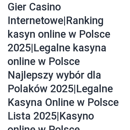
Gier
Gier Casino
Casino
Internetowe|Rank
Internetowe|Ranking
kasyn
online
kasyn online w Polsce
w
Polsce
2025|Legalne kasyna
2025|Legalne
kasyna
online w Polsce
online
Najlepszy wybór dla
w
Polsce
Polaków 2025|Legalne
Najlepszy
wybór
Kasyna Online w Polsce
dla
Polaków
Lista 2025|Kasyno
2025|Legalne
Kasyna
online w Polsce ️
Online