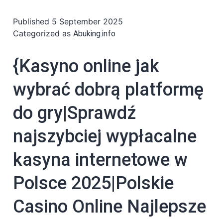
online
Online
jak
Polska
Published
5 September 2025
wybrać
Najlepsze
Categorized as
Abuking.info
dobrą
2025}
platformę
{Kasyno online jak
do
gry|Sprawdź
wybrać dobrą platformę
najszybciej
wypłacalne
do gry|Sprawdź
kasyna
internetowe
najszybciej wypłacalne
w
Polsce
kasyna internetowe w
2025|Polskie
Casino
Polsce 2025|Polskie
Online
Najlepsze
Casino Online Najlepsze
Kasyna
Internetowe