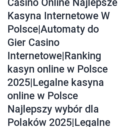
Casino Online Najlepsze
Kasyna
Internetowe
Kasyna Internetowe W
W
Polsce|Automaty
Polsce|Automaty do
do
Gier
Gier Casino
Casino
Internetowe|Rank
Internetowe|Ranking
kasyn
online
kasyn online w Polsce
w
Polsce
2025|Legalne kasyna
2025|Legalne
kasyna
online w Polsce
online
Najlepszy wybór dla
w
Polsce
Polaków 2025|Legalne
Najlepszy
wybór