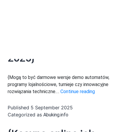
kasyna w 2025|Lista
Legalnych Kasyn
2025|Legalne Kasyno
Online Polska Najlepsze
2025}
{Mogą to być darmowe wersje demo automatów,
programy lojalnościowe, turnieje czy innowacyjne
{Kasyno
rozwiązania techniczne.…
Continue reading
online
jak
Published
5 September 2025
wybrać
Categorized as
Abuking.info
dobrą
platformę